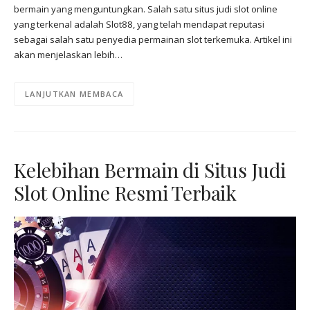
bermain yang menguntungkan. Salah satu situs judi slot online
yang terkenal adalah Slot88, yang telah mendapat reputasi
sebagai salah satu penyedia permainan slot terkemuka. Artikel ini
akan menjelaskan lebih…
LANJUTKAN MEMBACA
Kelebihan Bermain di Situs Judi
Slot Online Resmi Terbaik