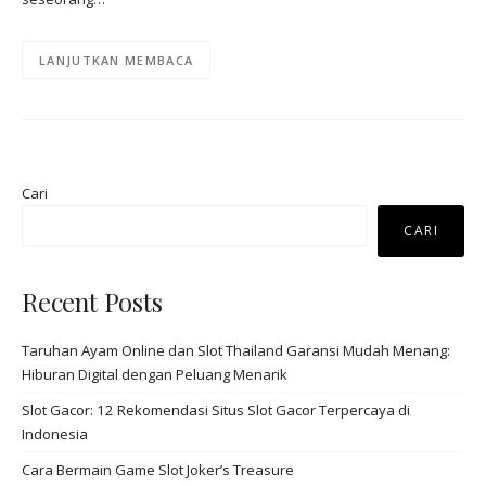
LANJUTKAN MEMBACA
Cari
CARI
Recent Posts
Taruhan Ayam Online dan Slot Thailand Garansi Mudah Menang:
Hiburan Digital dengan Peluang Menarik
Slot Gacor: 12 Rekomendasi Situs Slot Gacor Terpercaya di
Indonesia
Cara Bermain Game Slot Joker’s Treasure