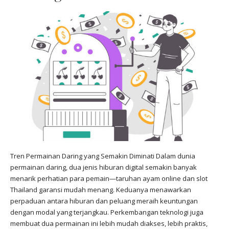
Tren Permainan Daring yang Semakin Diminati Dalam dunia
permainan daring, dua jenis hiburan digital semakin banyak
menarik perhatian para pemain—taruhan ayam online dan slot
Thailand garansi mudah menang. Keduanya menawarkan
perpaduan antara hiburan dan peluang meraih keuntungan
dengan modal yang terjangkau. Perkembangan teknologi juga
membuat dua permainan ini lebih mudah diakses, lebih praktis,