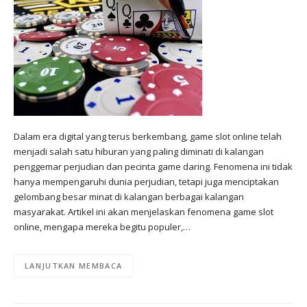
Dalam era digital yang terus berkembang, game slot online telah
menjadi salah satu hiburan yang paling diminati di kalangan
penggemar perjudian dan pecinta game daring. Fenomena ini tidak
hanya mempengaruhi dunia perjudian, tetapi juga menciptakan
gelombang besar minat di kalangan berbagai kalangan
masyarakat. Artikel ini akan menjelaskan fenomena game slot
online, mengapa mereka begitu populer,…
LANJUTKAN MEMBACA