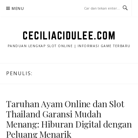
Lompat
MENU
ke
konten
CECILIACIDULEE.COM
PANDUAN LENGKAP SLOT ONLINE | INFORMASI GAME TERBARU
PENULIS:
Taruhan Ayam Online dan Slot
Thailand Garansi Mudah
Menang: Hiburan Digital dengan
Peluang Menarik