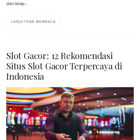
dan tetap…
LANJUTKAN MEMBACA
Slot Gacor: 12 Rekomendasi
Situs Slot Gacor Terpercaya di
Indonesia