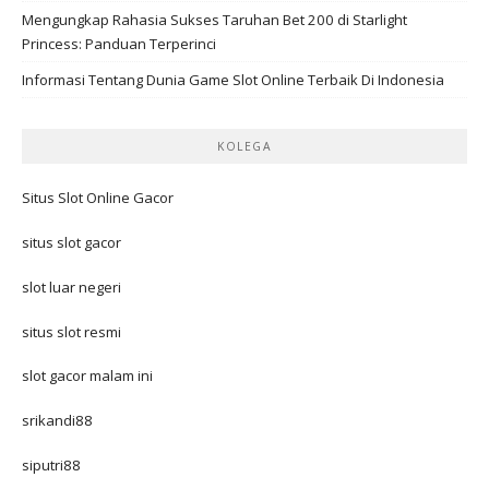
Mengungkap Rahasia Sukses Taruhan Bet 200 di Starlight
Princess: Panduan Terperinci
Informasi Tentang Dunia Game Slot Online Terbaik Di Indonesia
KOLEGA
Situs Slot Online Gacor
situs slot gacor
slot luar negeri
situs slot resmi
slot gacor malam ini
srikandi88
siputri88